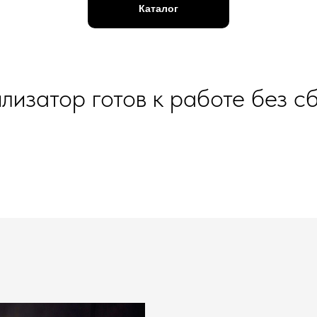
Каталог
лизатор готов к работе без с
и птицы
 импеллера (измельчителя), повреждают антипр
 импеллера (измельчителя), повреждают антипр