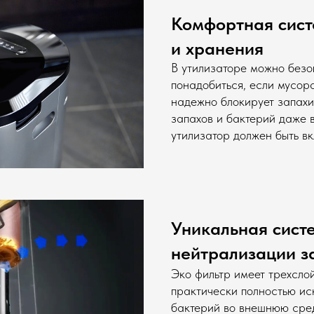
Комфортная сист
и плотная бумага
и хранения
В утилизаторе можно безо
понадобиться, если мусор
неорганические предметы
надежно блокирует запахи
запахов и бактерий даже 
утилизатор должен быть вк
Уникальная сист
нейтрализации з
Эко фильтр имеет трехсло
практически полностью ис
бактерий во внешнюю сре