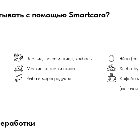
тывать с помощью Smartcara?
Все виды мяса и птицы, колбасы
Яйца (со 
Мелкие косточки птицы
Хлебо-бу
Рыба и морепродукты
Кофейная
(включая 
реработки