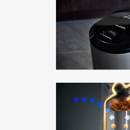
Камни
Картон 
Плодовые косточки
Прочие 