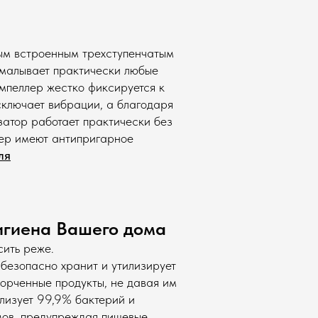
м встроенным трехступенчатым
ема нейтрализации
емалывает практически любые
мпеллер жестко фиксируется к
сключает вибрации, а благодаря
атор работает практически без
лер имеют антипригарное
ля
гигиена Вашего дома
ить реже.
 безопасно хранит и утилизирует
% патогенных
порченные продукты, не давая им
илизует 99,9% бактерий и
мов, предупреждая пищевые