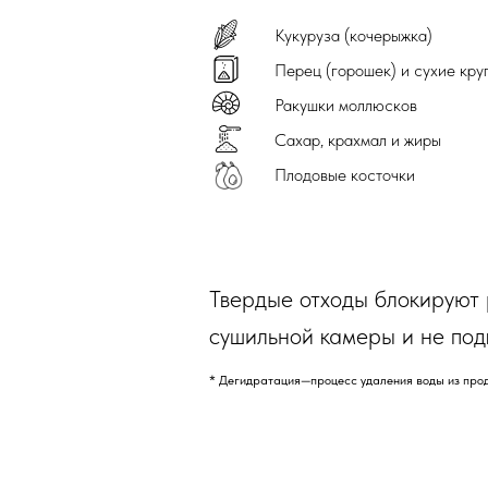
Кукуруза (кочерыжка)
Перец (горошек) и сухие кру
Ракушки моллюсков
Сахар, крахмал и жиры
Остатки еды
Плодовые косточки
Овощи, салаты, капуста
Твердые отходы блокируют 
Фрукты, сухофрукты, ягоды
сушильной камеры и не под
Все виды мяса и птицы, колбасы
* Дегидратация—процесс удаления воды из прод
Мелкие косточки птицы