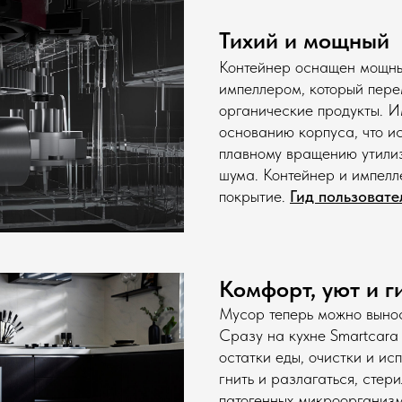
Тихий и мощный
Контейнер оснащен мощны
Уникальная сист
импеллером, который пер
органические продукты. И
запаха
основанию корпуса, что и
плавному вращению утилиз
шума. Контейнер и импел
покрытие.
Гид пользовате
Комфорт, уют и 
Мусор теперь можно вынос
Сразу на кухне Smartcara
Стерилизация 99
остатки еды, очистки и ис
гнить и разлагаться, стер
бактерий
патогенных микроорганиз