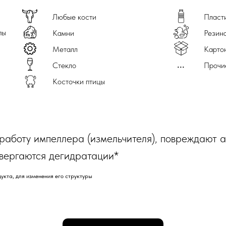
Любые кости
Пласт
пы
Камни
Резин
Металл
Картон
...
Стекло
Прочи
Рыба и морепродукты
Косточки птицы
Яйца (со скорлупой и без)
работу импеллера (измельчителя), повреждают 
Хлебо-булочные изделия
вергаются дегидратации*
укта, для изменения его cтруктуры
Кофейная гуща и чайные листья
(включая пакетик)