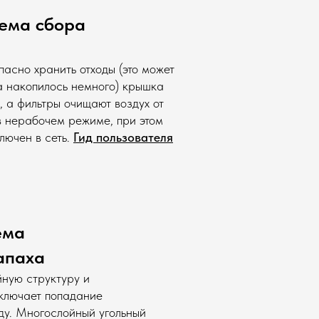
ема сбора
пасно хранить отходы (это может
а накопилось немного) крышка
, а фильтры очищают воздух от
в нерабочем режиме, при этом
лючен в сеть.
Гид пользователя
ема
апаха
йную структуру и
ключает попадание
ду. Многослойный угольный