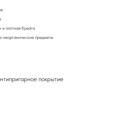
ик
а
 и плотная бумага
е неорганические предметы
антипригарное покрытие