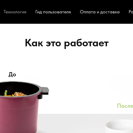
Технология
Гид пользователя
Оплата и доставка
Р
Как это работает
До
Посл