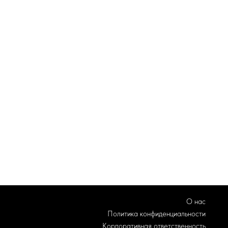
в рассрочку не выходя из дома! Рассрочка п
рочку - простой, удобный и современный спосо
О нас
Политика конфиденциальности
Корпоративная ответственность