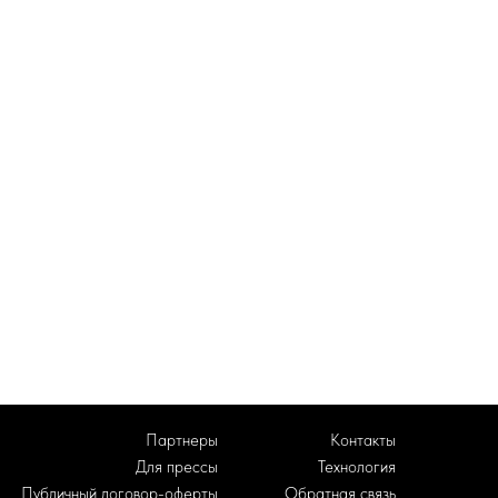
редоставляется Банком Тинькофф
б покупки товаров в интернет-
Партнеры
Контакты
Для прессы
Технология
Публичный договор-оферты
Обратная связь